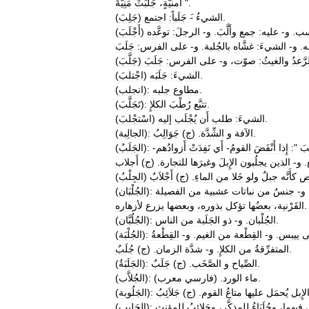
".
أُمنيَّةٍ،
جَلَبَتْ
مَنِيَّةً
.
الشيءُ
-
جَلَباً:
اجتمع
)
جَلِبَ
(
ب
.
و
-
عليه:
جمع
وأَلَّبَ
.
و
-
الرجلَ:
توعَّده
)
أَجْلَبَ
(
ه
.
و
-
الشيءَ:
غشَّاه
بالجُلبة
.
و
-
على
الفرس:
جَلَبَ
َّعدُ
والغيثُ:
صوّت،
و
-
على
الفرس:
جَلَبَ
)
جَلَّبَ
(
.
الشيءَ:
جَلَبَه
)
اجْتلبَ
(
.
مطاوع
جلبه
:
)
انجلب
(
.
تتبَّع
رُطْبَ
الكلإِ
:
)
تَجَلَّبَ
(
.
الشيءَ:
طلب
أَن
يُجْلَب
إليه
)
اسْتجْلبَ
(
.
الآفة
و
الشِّدَّة
. (
ج
)
جَوَالِبُ
:
)
الجالِبة
(
بَ
"
:
إِذا
أَنْفَضَ
القومُ
-
أَي
نَفِدَتْ
أَزوادُهم
-
:
)
الجَلَبُ
(
.
و
-
الذين
يجلُبون
الإِبلَ
وغيرَها
للتجارة
. (
ج
)
أَجلاب
ض
كأَنَّه
جبلٌ
ولو
خَلا
من
الماءِ
. (
ج
)
أَجْلاَبٌ
)
الجِلْبُ
(
و
-
جنسٌ
من
نباتات
عشبية
من
الفصيلة
:
)
الجُلْبَان
(
.
القَرْنية،
بعضُها
تؤكل
بذوره،
وبعضها
يزرع
لأزهاره
.
الجُلْبان
.
و
-
ذو
الجَلَبة
من
الناس
:
)
الجُلُبَّان
(
َى
ييبس
.
و
-
القِطْعة
من
الغيم
.
و
-
القِطْعةُ
:
)
الجُلْبَة
(
.
المتفرِّقةُ
من
الكلإِ
.
و
-
شدَّة
الزمان
. (
ج
)
جُلَبٌ
.
الصِّياح
و
الصَّخَب
. (
ج
)
جَلَبٌ
:
)
الجَلَبَةُ
(
).
ماء
الورد
. (
فارسي
معرب
:
)
الجُلاَّب
(
لإِبل
يُحمَل
عليها
متاعُ
القوم
. (
ج
)
جَلاَئِبُ
:
)
الجَلُوبة
(
ى
فيهما،
وجُلَبَاءُ
للمذكَّر،
وجَلائبُ
للمؤنث
:
)
الجَلِيب
(