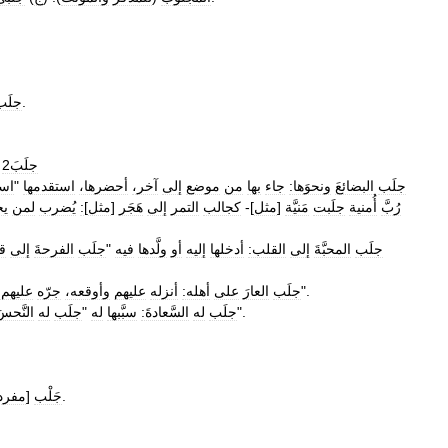
.
جلَب
جلَبَ2
جلَب
البضائعَ
ونحوَها:
جاء
بها
من
موضع
إلى
آخر،
أحضرها،
استقدمها
"
اس
رُبَّ
أُمنية
جلَبت
مَنيَّة
[
مثل
]-
كجالب
التمر
إلى
هَجَر
[
مثل
]
:
يُضرب
لمن
ي
جلَب
المحبَّةَ
إلى
القلب:
أدخلها
إليه
أو
ولَّدها
فيه
"
جلَب
الفرحةَ
إلى
ق
".
جلَب
العارَ
على
أهله:
أنزله
عليهم
وأوقعه،
جرّه
عليهم،
".
جلَب
له
السَّعادةَ:
سبَّبها
له
"
جلَب
له
النَّحس
.
جَلْب
[
مفرد