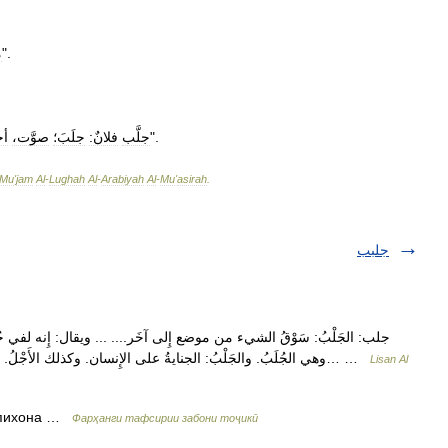
".
م
".
جلَّب
فلانٌ:
جلَبَ؛
صوَّت،
أ
Mu
'
jam
Al
-
Lughah
Al
-
Arabiyah
Al
-
Mu
'
asirah
.
جلبب
وهي الجُلَبُ. والجَلْبُ: الجنايةُ على الإِنسان. وكذلك الأَجْلُ. وقد جَلَبَ عليه وجَنَى عليه وأَجَلَ. والتَّجَلُّب: التِماسُ… …
Lisan Al
— [جلب خانه] 
Фарҳанги тафсирии забони тоҷикӣ