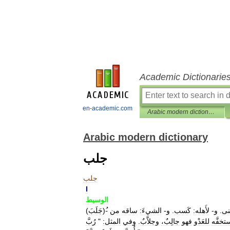
Academic Dictionarie
en-academic.com
Arabic modern dictionary
Arabic modern dictionary
جلب
جلب
I
الوسيط
ى
.
و
-
لأَهله:
كَسب
.
و
-
الشيءَ:
ساقه
من
)-
جَلَبَ
(
تخفَّه
للعَدْو
فهو
جالِبٌ،
وجلاَّبٌ
.
وفي
المثل:
"
رُبَّ