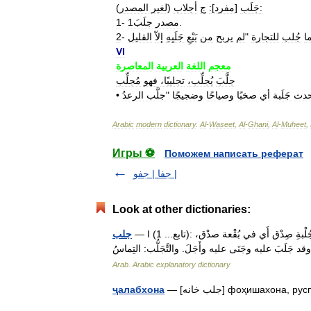
:
جَلَب
[
مفرد
]
:
ج
أجلاب
(
لغير
المصدر
)
.
مصدر
جلَبَ1
-
1
ا
جُلب
للتجارة
"
لم
يربح
من
بَيْعِ
جَلَبِهِ
إلاّ
القليل
-
2
VI
معجم
اللغة
العربية
المعاصرة
جلَّبَ
يُجلِّب،
تجليبًا،
فهو
مُجلِّب
حدث
جَلَبة
أي
صخبًا
وصياحًا
وضجيجًا
"
جلَّب
الرعدُ
•
Arabic
modern
dictionary
.
Al
-
Waseet
,
Al
-
Ghani
,
Al
-
Muheet
,
Игры ⚽
Поможем написать реферат
جفا | جفو |
Look at other dictionaries:
— I (تابع... 1): جلب: الجَلْبُ: سَوْقُ الشيء من موضع إِلى آخَر.... ... ويقال: إِنه لفي جُلْبةِ صِدْق أَي في بُقْعة صدْق،
جلب
Arab. Arabic explanatory dictionary
фоҳишахона, руспихона …
ҷалабхона