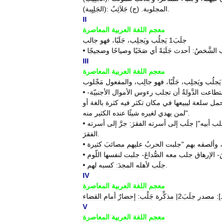
.
المجلوبة
. (
ج
)
جَلاَئِبُ
:
)
الجَلِيِبة
(
II
معجم
اللغة
العربية
المعاصرة
جلَبَ1
يَجلُب
ويَجلِب،
جَلَبًا،
فهو
جالب
الشَّخصُ:
أحدث
جَلَبَةً
أي
صَخَبًا
وصياحًا
وضجيجًا
•
III
معجم
اللغة
العربية
المعاصرة
يَجلُب
ويَجلِب،
جَلْبًا،
فهو
جالِب،
والمفعول
مَجْلوب
تطاعت
الدَّولةُ
أن
تجلب
رءوس
الأموال
الأجنبيّة
-
•
حمل
سلعة
ليبيعها
في
مكان
تكثر
فيه
كثرة
بالغة
أو
".
لمن
يهدي
لغيره
شيئًا
عنده
الكثير
منه
لب
أبيه
"|
جلَب
إلى
أسرته
الفقرَ:
جرَّ
إلى
أسرته
•
.
الفقرَ
وألصقه
بهم
"
جلبت
الحربُ
عليهم
مصائبَ
كثيرة
•
َ
-
الإرهاق
جلب
معه
الصُّداعَ
-
جلبت
لنفسها
اللّوم
•
.
جلَب
لأهله
المجدَ:
كسبه
لهم
•
IV
معجم
اللغة
العربية
المعاصرة
]
:
مصدر
جلَبَ2
|
مذكِّرة
جَلْب:
إحضارٌ
أمام
القضاء
V
معجم
اللغة
العربية
المعاصرة