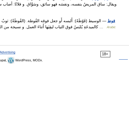
ويقال: ساق المريضُ بنفسه، ونفسَه فهو سائق، وسَوَّاق. و فلانًا: أصاب ساق
فوط
— الوسيط (فَوّطَهُ): أَلبسه أَو جعل فوقه الفُوطة. (الفُوطَةُ): ثوبٌ قصيرٌ
كالميدعَةِ يُلبَسُ فوق الثياب ليقِيَها أَثناءَ العمل. و نسيجة من القطن ونحوِه يُجفَّفُ بها الوجهُ واليدان، أَو توضع على …
Arabic
Advertising
18+
upal,
WordPress, MODx.