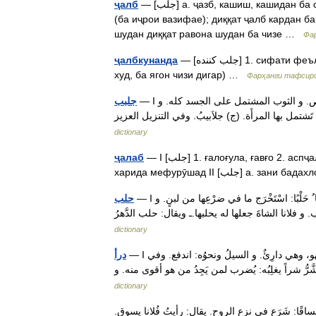
— [جلب] а. ҷазб, кашиш, кашидан ба сӯи худ; ҷалб кардан (намудан) касеро ҷазб намудан, кашидан
ҷалб
(ба иҷрои вазифае); диққат ҷалб кардан ба 
шудан диққат равона шудан ба чизе …
Фар
— [جلب کننده] 1. сифати феълии замони ҳозира аз ҷалб кардан 2. ҷазбкунанда, кашанда (ба
ҷалбкунанда
худ, ба ягон чизи дигар) …
Фарҳанги тафсири
— I الوسيط (جَلْبَبَه): أَلبسه الجِلبابَ. (تَجَلْبَبَ): مطاوع جلبَبَه. (الجِلْبابُ): القميص. و الثوب المشتمل على الجسد كله. و
جلبب
dictionary
— I [جلب] 1. ғалоғула, ғавғо 2. аспҷаллоб, гӯсфандҷаллоб, он ки барои фоида аспу гӯсфанд ва ғ.
ҷалаб
а. зани бадахлоқ, қаҳ …
— I الوسيط (حَلَبَ) القومُ ُ حَلْبًا، وحُلُوبًا: اجتمعوا من كُلِّ وجهٍ. و الشاةَ ونحوَها ُ حَلْبًا: اسْتَخْرَج ما في ضرْعِها من لبنٍ. و
حلب
dictionary
— I الوسيط (درَأ) َ دَرْءاً، ودُرُوءاً: مال واعوجَّ. و البعيرُ: أغَدَّ.ـ و وَرِمَت غُدَّتُه. فهو، وهي دارِئٌ. و السيلُ ونحوُه: اندفع. وفي
درأ
dictionary
َساقًا: شَرَع في نزع الروح. يقال: رأيتُ فُلانا يسوق.