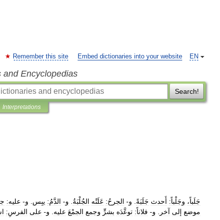
Remember this site
Embed dictionaries into your website
EN
s and Encyclopedias
Search!
Interpretations
جَلَباً،
وجَلْباً:
أَحدث
جَلَبَةً
.
و
-
الجرحُ:
عَلَتْه
الجُلْبَةُ
.
و
-
الدَّمُ:
يبِس
.
و
-
عليه:
جن
موضع
إلى
آخر
.
و
-
فلاناً:
توعَّدَه
بشرٍّ
وجمع
الجمْعَ
عليه
.
و
-
على
الفرسِ:
اس