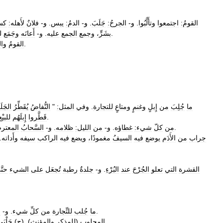
القومُ:
اجتمعوا
وتأَلَّبُوا
.
و
-
الجرحُ:
جَلَبَ
.
و
-
الدمُ:
يبس
.
و
-
فلانٌ
لأَهله:
كس
.
بشَرٍّ،
وجمع
الجمع
عليه
.
و
-
أَعانَه
وجَمَع
ل
.
القومُ
والر
ما
جُلِبَ
من
إِبلٍ
وغنمٍ
ومتاعٍ
للتجارة
.
وفي
المثل:
"
النُّفاضُ
يُقَطِّرُ
الجَلَ
.
قَطَّروا
إِبلَهُم
للبيْع
.
من
كلّ
شيء:
غطاؤه
.
و
-
من
الليل:
ظلامه
.
و
-
السَّحابُ
المعتر
جراب
من
الأَدَم
يوضع
فيه
السيفُ
مغمودًا،
ويضع
فيه
الراكب
سيفه
وأَداته
.
القشرة
التي
تعلو
الجُرْحَ
عند
البُرْءِ
.
و
-
جلدةٌ
رطبة
تُجعَل
على
الشيء
حتّ
.
ما
جُلب
للتِّجارة
من
كلِّ
شيء
.
و
-
ا
.
المجلوب
(
للمذكر
والمؤنث
). (
ج
)
جَلْبَ